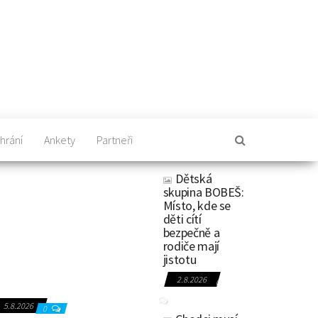
hrání
Ankety
Partneři
Dětská
skupina BOBEŠ:
Místo, kde se
děti cítí
bezpečně a
rodiče mají
jistotu
2.8.2026
0
5.8.2026
0