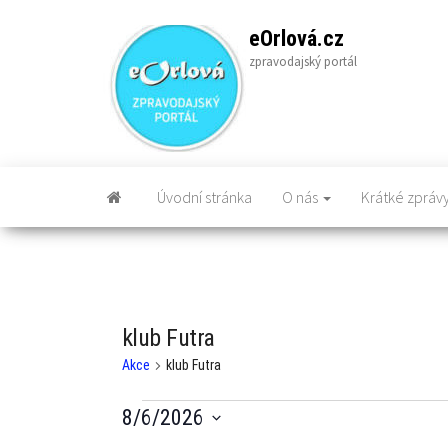
Skip
to
eOrlová.cz
the
zpravodajský portál
content
Úvodní stránka
O nás
Krátké zpráv
klub Futra
Akce
klub Futra
Akce
8/6/2026
V