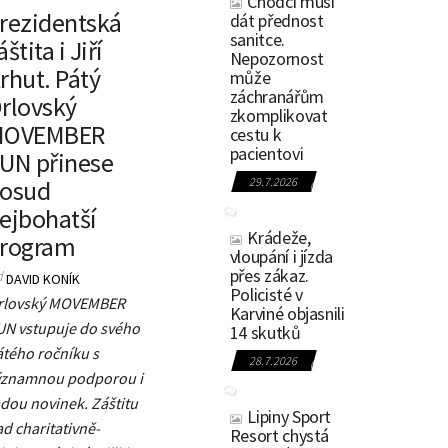
Chodci musí
rezidentská
dát přednost
sanitce.
áštita i Jiří
Nepozornost
rhut. Pátý
může
záchranářům
rlovský
zkomplikovat
MOVEMBER
cestu k
pacientovi
UN přinese
osud
29.7.2026
0
ejbohatší
Krádeže,
rogram
vloupání i jízda
přes zákaz.
d
DAVID KONÍK
Policisté v
rlovský MOVEMBER
Karviné objasnili
UN vstupuje do svého
14 skutků
átého ročníku s
28.7.2026
0
ýznamnou podporou i
dou novinek. Záštitu
Lipiny Sport
d charitativně-
Resort chystá