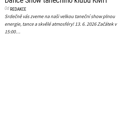
Dance Show tanečního klubu KMIT
Od
REDAKCE
Srdečně vás zveme na naši velkou taneční show plnou
energie, tance a skvělé atmosféry! 13. 6. 2026 Začátek v
15:00…