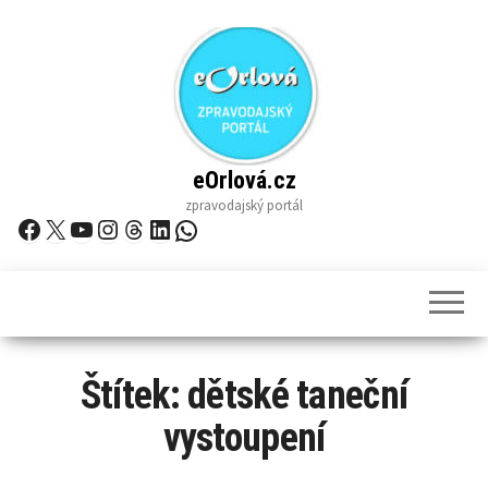
Skip
to
the
content
eOrlová.cz
zpravodajský portál
Facebook
X
YouTube
Instagram
Threads
LinkedIn
WhatsApp
Štítek:
dětské taneční
vystoupení