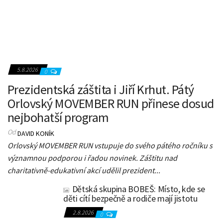
5.8.2026
0
Prezidentská záštita i Jiří Krhut. Pátý
Orlovský MOVEMBER RUN přinese dosud
nejbohatší program
Od
DAVID KONÍK
Orlovský MOVEMBER RUN vstupuje do svého pátého ročníku s
významnou podporou i řadou novinek. Záštitu nad
charitativně-edukativní akcí udělil prezident...
Dětská skupina BOBEŠ: Místo, kde se
děti cítí bezpečně a rodiče mají jistotu
2.8.2026
0