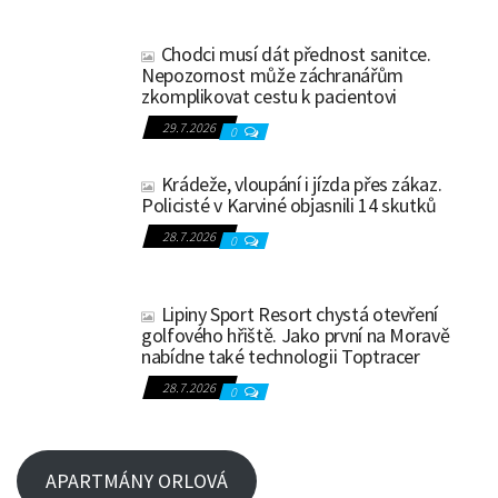
Chodci musí dát přednost sanitce.
Nepozornost může záchranářům
zkomplikovat cestu k pacientovi
29.7.2026
0
Krádeže, vloupání i jízda přes zákaz.
Policisté v Karviné objasnili 14 skutků
28.7.2026
0
Lipiny Sport Resort chystá otevření
golfového hřiště. Jako první na Moravě
nabídne také technologii Toptracer
28.7.2026
0
APARTMÁNY ORLOVÁ