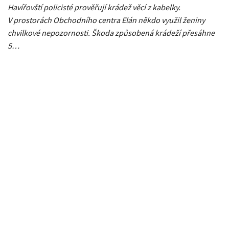
Havířovští policisté prověřují krádež věcí z kabelky.
V prostorách Obchodního centra Elán někdo využil ženiny
chvilkové nepozornosti. Škoda způsobená krádeží přesáhne
5…