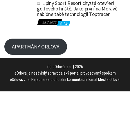
Lipiny Sport Resort chystá otevření
golfového hřiště. Jako první na Moravě
nabídne také technologii Toptracer
28.7.2026
0
APARTMÁNY ORLOVÁ
(c) eOrlová, z.s. | 2026
eOrlová je nezávislý zpravodajský portál provozovaný spolkem
eOrlová, z. s. Nejedná se o oficiální komunikační kanál Města Orlová.