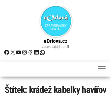
Skip
to
the
content
eOrlová.cz
zpravodajský portál
Facebook
X
YouTube
Instagram
Threads
LinkedIn
WhatsApp
Štítek:
krádež kabelky havířov