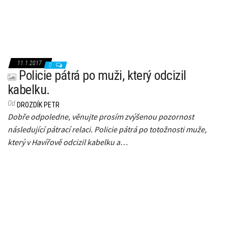
11.1.2017
0
Policie pátrá po muži, který odcizil
kabelku.
Od
DROZDÍK PETR
Dobře odpoledne, věnujte prosím zvýšenou pozornost
následující pátrací relaci. Policie pátrá po totožnosti muže,
který v Havířově odcizil kabelku a…