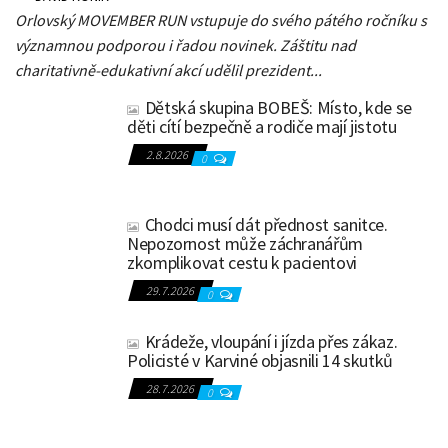
Orlovský MOVEMBER RUN vstupuje do svého pátého ročníku s
významnou podporou i řadou novinek. Záštitu nad
charitativně-edukativní akcí udělil prezident...
Dětská skupina BOBEŠ: Místo, kde se
děti cítí bezpečně a rodiče mají jistotu
2.8.2026
0
Chodci musí dát přednost sanitce.
Nepozornost může záchranářům
zkomplikovat cestu k pacientovi
29.7.2026
0
Krádeže, vloupání i jízda přes zákaz.
Policisté v Karviné objasnili 14 skutků
28.7.2026
0