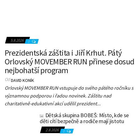
5.8.2026
0
Prezidentská záštita i Jiří Krhut. Pátý
Orlovský MOVEMBER RUN přinese dosud
nejbohatší program
Od
DAVID KONÍK
Orlovský MOVEMBER RUN vstupuje do svého pátého ročníku s
významnou podporou i řadou novinek. Záštitu nad
charitativně-edukativní akcí udělil prezident...
Dětská skupina BOBEŠ: Místo, kde se
děti cítí bezpečně a rodiče mají jistotu
2.8.2026
0