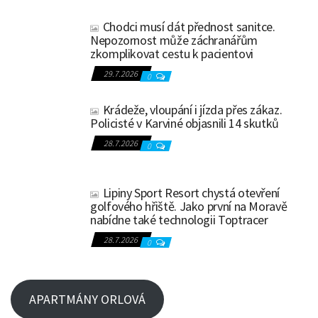
Chodci musí dát přednost sanitce.
Nepozornost může záchranářům
zkomplikovat cestu k pacientovi
29.7.2026
0
Krádeže, vloupání i jízda přes zákaz.
Policisté v Karviné objasnili 14 skutků
28.7.2026
0
Lipiny Sport Resort chystá otevření
golfového hřiště. Jako první na Moravě
nabídne také technologii Toptracer
28.7.2026
0
APARTMÁNY ORLOVÁ