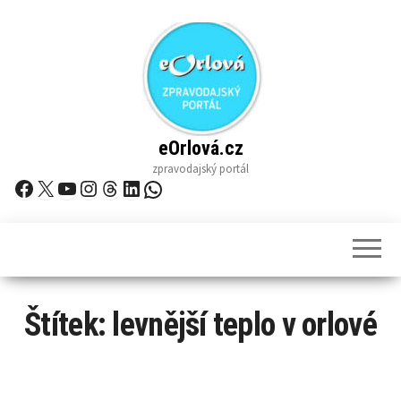
Skip
to
the
content
eOrlová.cz
zpravodajský portál
Facebook
X
YouTube
Instagram
Threads
LinkedIn
WhatsApp
Štítek:
levnější teplo v orlové