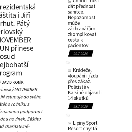
Chodci musí
rezidentská
dát přednost
sanitce.
áštita i Jiří
Nepozornost
rhut. Pátý
může
záchranářům
rlovský
zkomplikovat
MOVEMBER
cestu k
pacientovi
UN přinese
osud
29.7.2026
0
ejbohatší
Krádeže,
rogram
vloupání i jízda
přes zákaz.
d
DAVID KONÍK
Policisté v
rlovský MOVEMBER
Karviné objasnili
UN vstupuje do svého
14 skutků
átého ročníku s
28.7.2026
0
ýznamnou podporou i
dou novinek. Záštitu
Lipiny Sport
d charitativně-
Resort chystá