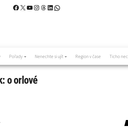
Facebook
X
YouTube
Instagram
Threads
LinkedIn
WhatsApp
y
Pořady
Nenechte si ujít
Region v čase
Ticho nec
k:
o orlové