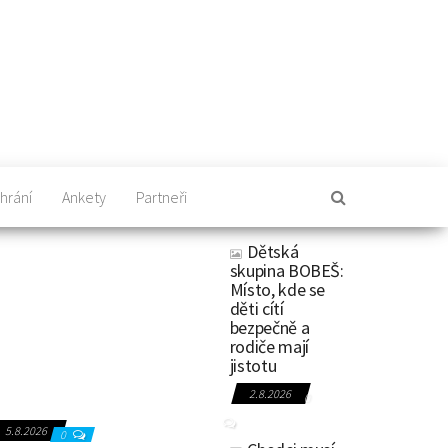
hrání
Ankety
Partneři
Dětská
skupina BOBEŠ:
Místo, kde se
děti cítí
bezpečně a
rodiče mají
jistotu
2.8.2026
0
5.8.2026
0