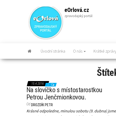
Skip
to
eOrlová.cz
the
zpravodajský portál
content
Úvodní stránka
O nás
Krátké zpráv
Štíte
15.4.2016
1
Na slovíčko s místostarostkou
Petrou Jenčmionkovou.
Od
DROZDÍK PETR
Krásné odpoledne, minulou sobotu (9. dubna) jsme