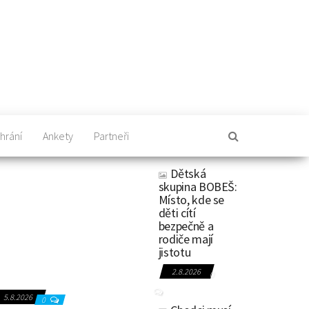
hrání
Ankety
Partneři
Dětská
skupina BOBEŠ:
Místo, kde se
děti cítí
bezpečně a
rodiče mají
jistotu
2.8.2026
0
5.8.2026
0