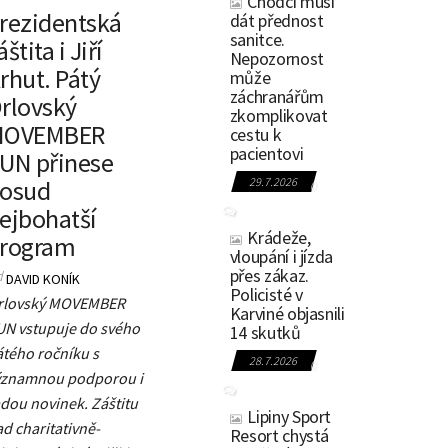
Chodci musí
rezidentská
dát přednost
sanitce.
áštita i Jiří
Nepozornost
rhut. Pátý
může
záchranářům
rlovský
zkomplikovat
MOVEMBER
cestu k
pacientovi
UN přinese
osud
29.7.2026
0
ejbohatší
Krádeže,
rogram
vloupání i jízda
přes zákaz.
d
DAVID KONÍK
Policisté v
rlovský MOVEMBER
Karviné objasnili
UN vstupuje do svého
14 skutků
átého ročníku s
28.7.2026
0
ýznamnou podporou i
dou novinek. Záštitu
Lipiny Sport
d charitativně-
Resort chystá