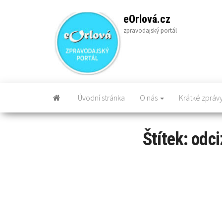
Skip
to
eOrlová.cz
the
zpravodajský portál
content
Úvodní stránka
O nás
Krátké zpráv
Štítek:
odc