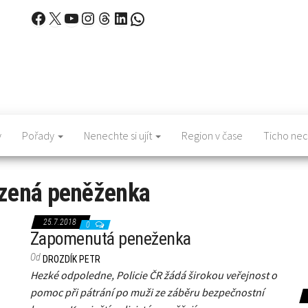
Facebook
X
YouTube
Instagram
Threads
LinkedIn
WhatsApp
y
Pořady
Nenechte si ujít
Region v čase
Ticho nec
izená peněženka
25.7.2018
0
Zapomenutá peneženka
Od
DROZDÍK PETR
Hezké odpoledne, Policie ČR žádá širokou veřejnost o
pomoc při pátrání po muži ze záběru bezpečnostní