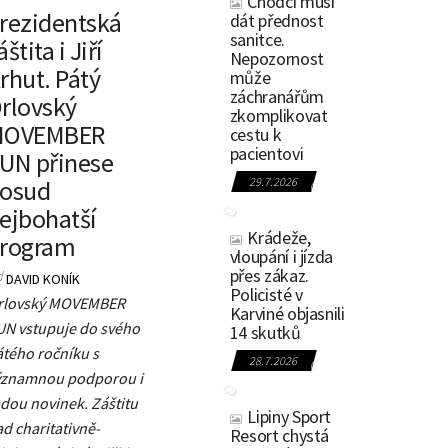
Chodci musí
rezidentská
dát přednost
sanitce.
áštita i Jiří
Nepozornost
rhut. Pátý
může
záchranářům
rlovský
zkomplikovat
MOVEMBER
cestu k
pacientovi
UN přinese
osud
29.7.2026
0
ejbohatší
Krádeže,
rogram
vloupání i jízda
přes zákaz.
d
DAVID KONÍK
Policisté v
rlovský MOVEMBER
Karviné objasnili
UN vstupuje do svého
14 skutků
átého ročníku s
28.7.2026
0
ýznamnou podporou i
dou novinek. Záštitu
Lipiny Sport
d charitativně-
Resort chystá