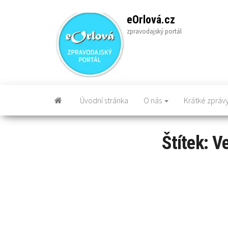
Skip
to
eOrlová.cz
the
zpravodajský portál
content
Úvodní stránka
O nás
Krátké zpráv
Štítek:
Ve