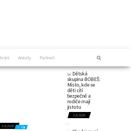
hrání
Ankety
Partneři
Dětská
skupina BOBEŠ:
Místo, kde se
děti cítí
bezpečně a
rodiče mají
jistotu
2.8.2026
0
5.8.2026
0