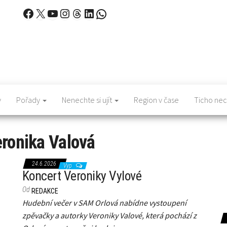
Facebook
X
YouTube
Instagram
Threads
LinkedIn
WhatsApp
y
Pořady
Nenechte si ujít
Region v čase
Ticho nec
ronika Valová
24.6.2026
Vyp
Koncert Veroniky Vylové
Od
REDAKCE
Hudební večer v SAM Orlová nabídne vystoupení
zpěvačky a autorky Veroniky Valové, která pochází z