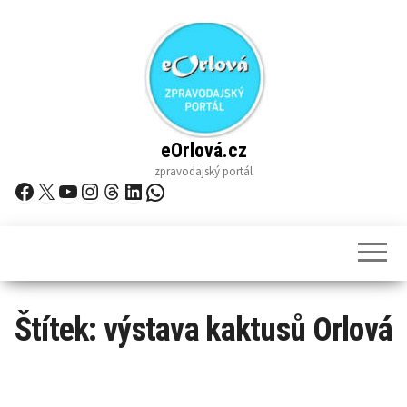
Skip
to
the
content
eOrlová.cz
zpravodajský portál
Facebook
X
YouTube
Instagram
Threads
LinkedIn
WhatsApp
Štítek:
výstava kaktusů Orlová