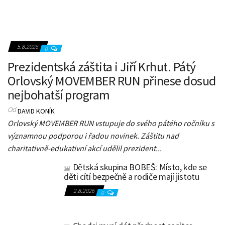
5.8.2026
0
Prezidentská záštita i Jiří Krhut. Pátý
Orlovský MOVEMBER RUN přinese dosud
nejbohatší program
Od
DAVID KONÍK
Orlovský MOVEMBER RUN vstupuje do svého pátého ročníku s
významnou podporou i řadou novinek. Záštitu nad
charitativně-edukativní akcí udělil prezident...
Dětská skupina BOBEŠ: Místo, kde se
děti cítí bezpečně a rodiče mají jistotu
2.8.2026
0