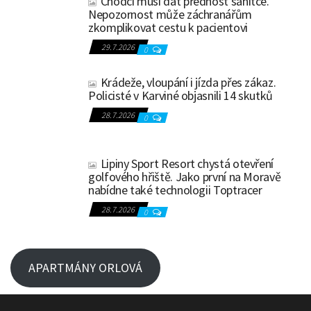
Chodci musí dát přednost sanitce.
Nepozornost může záchranářům
zkomplikovat cestu k pacientovi
29.7.2026
0
Krádeže, vloupání i jízda přes zákaz.
Policisté v Karviné objasnili 14 skutků
28.7.2026
0
Lipiny Sport Resort chystá otevření
golfového hřiště. Jako první na Moravě
nabídne také technologii Toptracer
28.7.2026
0
APARTMÁNY ORLOVÁ