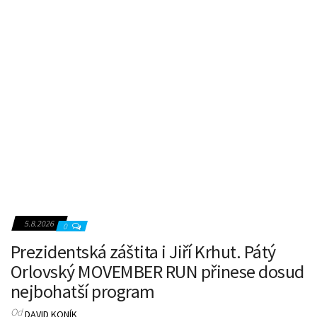
5.8.2026
0
Prezidentská záštita i Jiří Krhut. Pátý
Orlovský MOVEMBER RUN přinese dosud
nejbohatší program
Od
DAVID KONÍK