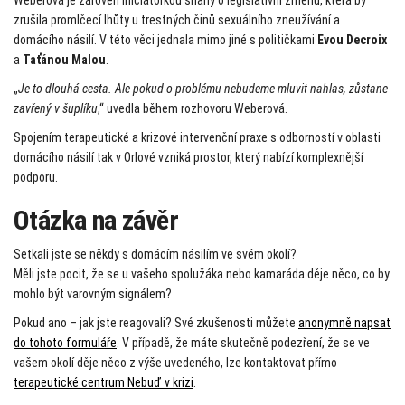
Weberová je zároveň iniciátorkou snahy o legislativní změnu, která by
zrušila promlčecí lhůty u trestných činů sexuálního zneužívání a
domácího násilí. V této věci jednala mimo jiné s političkami
Evou Decroix
a
Taťánou Malou
.
„
Je to dlouhá cesta. Ale pokud o problému nebudeme mluvit nahlas, zůstane
zavřený v šuplíku
,“ uvedla během rozhovoru Weberová.
Spojením terapeutické a krizové intervenční praxe s odborností v oblasti
domácího násilí tak v Orlové vzniká prostor, který nabízí komplexnější
podporu.
Otázka na závěr
Setkali jste se někdy s domácím násilím ve svém okolí?
Měli jste pocit, že se u vašeho spolužáka nebo kamaráda děje něco, co by
mohlo být varovným signálem?
Pokud ano – jak jste reagovali? Své zkušenosti můžete
anonymně napsat
do tohoto formuláře
. V případě, že máte skutečně podezření, že se ve
vašem okolí děje něco z výše uvedeného, lze kontaktovat přímo
terapeutické centrum Nebuď v krizi
.