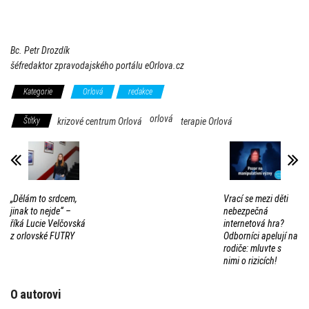
Bc. Petr Drozdík
šéfredaktor zpravodajského portálu eOrlova.cz
Kategorie
Orlová
redakce
orlová
Štítky
krizové centrum Orlová
terapie Orlová
„Dělám to srdcem,
Vrací se mezi děti
jinak to nejde“ –
nebezpečná
říká Lucie Velčovská
internetová hra?
z orlovské FUTRY
Odborníci apelují na
rodiče: mluvte s
nimi o rizicích!
O autorovi