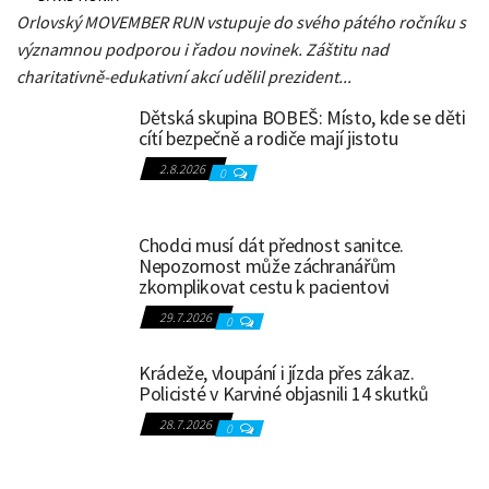
Orlovský MOVEMBER RUN vstupuje do svého pátého ročníku s
významnou podporou i řadou novinek. Záštitu nad
charitativně-edukativní akcí udělil prezident...
Dětská skupina BOBEŠ: Místo, kde se děti
cítí bezpečně a rodiče mají jistotu
2.8.2026
0
Chodci musí dát přednost sanitce.
Nepozornost může záchranářům
zkomplikovat cestu k pacientovi
29.7.2026
0
Krádeže, vloupání i jízda přes zákaz.
Policisté v Karviné objasnili 14 skutků
28.7.2026
0