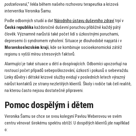
podceňovaná
,“ řekla během našeho rozhovoru terapeutka a krizová
interventka Veronika Šamu.
Podle odborných studií a dat
Národního ústavu duševního zdraví
trpí v
Česká republika
každoročně duševní poruchou přibližně každý pátý
člověk. Významně narůstá také počet lidí s úzkostnými poruchami,
depresemi či syndromem vyhoření. Situace je dlouhodobě napjatá i v
Moravskoslezském kraji
, kde se kombinuje socioekonomická zátěž
regionu s vyšší mírou stresových faktorů.
Alarmující je také situace u dětí a dospívajících. Odborníci upozorňují na
rostoucí počet případů sebepoškozování, úzkostí i pokusů o sebevraždu.
Linky důvěry i dětské krizové služby evidují v posledních letech výrazný
nárůst kontaktů ze strany nezletilých klientů. Školy i rodiče tak čelí realitě,
na kterou často nejsou dostatečně připraveni.
Pomoc dospělým i dětem
Veronika Šamu se chce se svou kolegyní Pavlou Weberovou ve svém
centru věnovat širokému spektru obtíží. U dospělých klientů jde například
o: