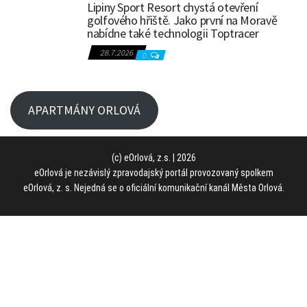
Lipiny Sport Resort chystá otevření
golfového hřiště. Jako první na Moravě
nabídne také technologii Toptracer
28.7.2026
0
APARTMÁNY ORLOVÁ
(c) eOrlová, z.s. | 2026
eOrlová je nezávislý zpravodajský portál provozovaný spolkem
eOrlová, z. s. Nejedná se o oficiální komunikační kanál Města Orlová.