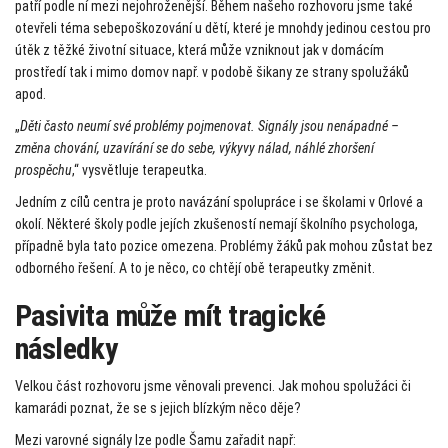
patří podle ní mezi nejohroženější. Během našeho rozhovoru jsme také
otevřeli téma sebepoškozování u dětí, které je mnohdy jedinou cestou pro
útěk z těžké životní situace, která může vzniknout jak v domácím
prostředí tak i mimo domov např. v podobě šikany ze strany spolužáků
apod.
„
Děti často neumí své problémy pojmenovat. Signály jsou nenápadné –
změna chování, uzavírání se do sebe, výkyvy nálad, náhlé zhoršení
prospěchu
,“ vysvětluje terapeutka.
Jedním z cílů centra je proto navázání spolupráce i se školami v Orlové a
okolí. Některé školy podle jejích zkušeností nemají školního psychologa,
případně byla tato pozice omezena. Problémy žáků pak mohou zůstat bez
odborného řešení. A to je něco, co chtějí obě terapeutky změnit.
Pasivita může mít tragické
následky
Velkou část rozhovoru jsme věnovali prevenci. Jak mohou spolužáci či
kamarádi poznat, že se s jejich blízkým něco děje?
Mezi varovné signály lze podle Šamu zařadit např: