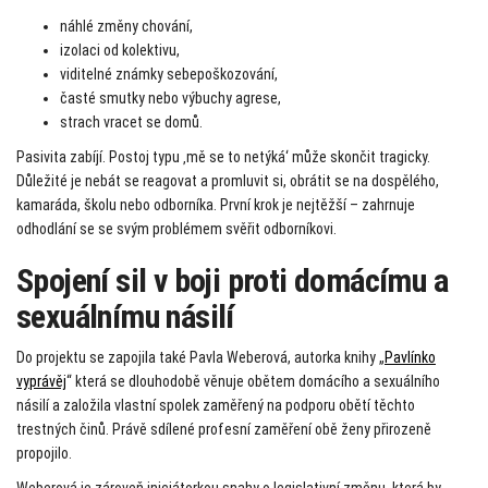
náhlé změny chování,
izolaci od kolektivu,
viditelné známky sebepoškozování,
časté smutky nebo výbuchy agrese,
strach vracet se domů.
Pasivita zabíjí. Postoj typu ‚mě se to netýká‘ může skončit tragicky.
Důležité je nebát se reagovat a promluvit si, obrátit se na dospělého,
kamaráda, školu nebo odborníka. První krok je nejtěžší – zahrnuje
odhodlání se se svým problémem svěřit odborníkovi.
Spojení sil v boji proti domácímu a
sexuálnímu násilí
Do projektu se zapojila také Pavla Weberová, autorka knihy „
Pavlínko
vyprávěj
“ která se dlouhodobě věnuje obětem domácího a sexuálního
násilí a založila vlastní spolek zaměřený na podporu obětí těchto
trestných činů. Právě sdílené profesní zaměření obě ženy přirozeně
propojilo.