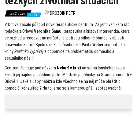
těžkých životních situacích
Od
DROZDÍK PETR
25.2.2026
0
V Orlové začalo působit nové terapeutické centrum. Za jeho vznikem stojí
rodačka z Orlové
Veronika Šamu
, terapeutka a krizová interventka, která
se rozhodla reagovat na narůstající potřebu odborné pomoci v oblasti
duševního zdraví. Spolu s ní zde působí také
Pavla Weberová
, autorka
knihy
Pavlínko vyprávěj
a odbornice na problematiku domácího a
sexuálního násilí.
Centrum funguje pod názvem
Nebuď v krizi
od srpna loňského roku a
klienti jej najdou posledním patře Městské polikliniky na Starém náměstí v
Orlové 1. Jaké služby nabízí a kdo všechno se na něj může obrátit o
pomoc či konzultaci? Na to jsme se s kamerou přišli zeptat osobně.