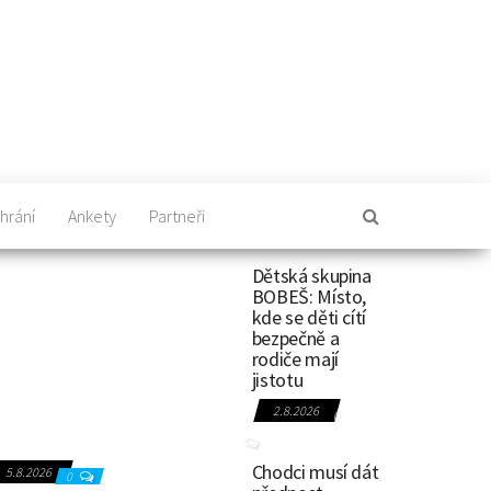
hrání
Ankety
Partneři
Dětská skupina
BOBEŠ: Místo,
kde se děti cítí
bezpečně a
rodiče mají
jistotu
2.8.2026
0
Chodci musí dát
5.8.2026
0