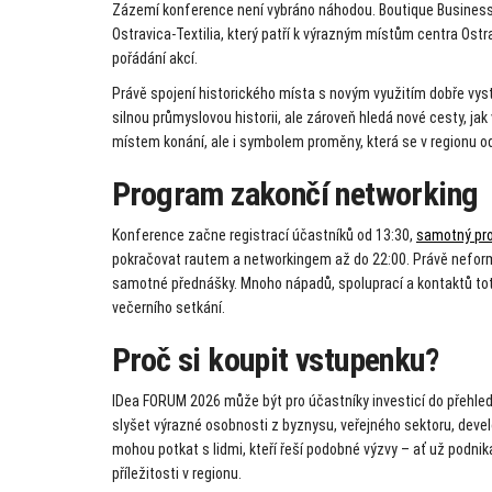
Zázemí konference není vybráno náhodou. Boutique Business
Ostravica-Textilia, který patří k výrazným místům centra Ostra
pořádání akcí.
Právě spojení historického místa s novým využitím dobře vys
silnou průmyslovou historii, ale zároveň hledá nové cesty, ja
místem konání, ale i symbolem proměny, která se v regionu o
Program zakončí networking
Konference začne registrací účastníků od 13:30,
samotný pr
pokračovat rautem a networkingem až do 22:00. Právě neform
samotné přednášky. Mnoho nápadů, spoluprací a kontaktů toti
večerního setkání.
Proč si koupit vstupenku?
IDea FORUM 2026 může být pro účastníky investicí do přehle
slyšet výrazné osobnosti z byznysu, veřejného sektoru, deve
mohou potkat s lidmi, kteří řeší podobné výzvy – ať už podnikaj
příležitosti v regionu.