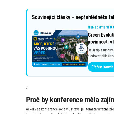
Související články – nepřehlédněte ta
NENECHTE SI UJ
Green Evolut
povinnosti v
Další tip z rubriky
sledovat příležit
Přečíst souvis
„`
Proč by konference měla zají
Ačkoliv se konference koná v Ostravě, její témata výrazně pře