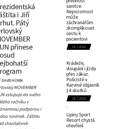
přednost
rezidentská
sanitce.
Nepozornost
áštita i Jiří
může
rhut. Pátý
záchranářům
zkomplikovat
rlovský
cestu k
MOVEMBER
pacientovi
UN přinese
29.7.2026
0
osud
ejbohatší
Krádeže,
vloupání i jízda
rogram
přes zákaz.
Policisté v
d
DAVID KONÍK
Karviné objasnili
rlovský MOVEMBER
14 skutků
UN vstupuje do svého
28.7.2026
0
átého ročníku s
ýznamnou podporou i
Lipiny Sport
dou novinek. Záštitu
Resort chystá
d charitativně-
otevření