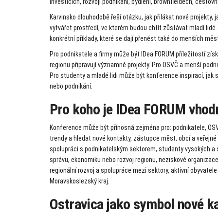
investicích, rozvoji podnikání, bydlení, brownfieldech, cesto
Karvinsko dlouhodobě řeší otázku, jak přilákat nové projekty, 
vytvářet prostředí, ve kterém budou chtít zůstávat mladí lid
konkrétní příklady, které se dají přenést také do menších měs
Pro podnikatele a firmy může být IDea FORUM příležitostí získa
regionu připravují významné projekty. Pro OSVČ a menší pod
Pro studenty a mladé lidi může být konference inspirací, jak se
nebo podnikání.
Pro koho je IDea FORUM vhod
Konference může být přínosná zejména pro: podnikatele, OSVČ 
trendy a hledat nové kontakty, zástupce měst, obcí a veřejné s
spolupráci s podnikatelským sektorem, studenty vysokých a st
správu, ekonomiku nebo rozvoj regionu, neziskové organizace 
regionální rozvoj a spolupráce mezi sektory, aktivní obyvatele 
Moravskoslezský kraj.
Ostravica jako symbol nové ka