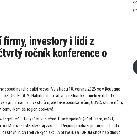
ed
pr
irmy, investory i lidi z
čtvrtý ročník konference o
e
mý dopad na jeho další rozvoj. Ve středu 18. června 2026 se v Boutique
rence IDea FORUM. Nabídne inspirativní přednášky, panelové debaty,
en velkým firmám a investorům, ale také podnikatelům, OSVČ, studentům,
ět tomu, kam se region posouvá.
 together“ – tedy růst společně. Právě společný růst firem, měst,
 jsou pro Moravskoslezský kraj zásadní. Region prochází proměnou, hledá
u, cestovní ruch i roli velkých akcí. A právě IDea FORUM chce nabídnout