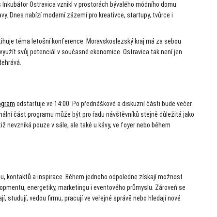
 Inkubátor Ostravica vznikl v prostorách bývalého módního domu
vy. Dnes nabízí moderní zázemí pro kreativce, startupy, tvůrce i
tihuje téma letošní konference. Moravskoslezský kraj má za sebou
k využít svůj potenciál v současné ekonomice. Ostravica tak není jen
dehrává.
ogram
odstartuje ve 14:00. Po přednáškové a diskuzní části bude večer
ální část programu může být pro řadu návštěvníků stejně důležitá jako
ž nevzniká pouze v sále, ale také u kávy, ve foyer nebo během
du, kontaktů a inspirace. Během jednoho odpoledne získají možnost
lopmentu, energetiky, marketingu i eventového průmyslu. Zároveň se
í, studují, vedou firmu, pracují ve veřejné správě nebo hledají nové