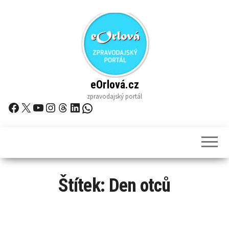
Skip
to
the
content
eOrlová.cz
zpravodajský portál
Facebook
X
YouTube
Instagram
Threads
LinkedIn
WhatsApp
Štítek:
Den otců