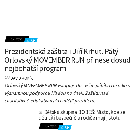
5.8.2026
0
Prezidentská záštita i Jiří Krhut. Pátý
Orlovský MOVEMBER RUN přinese dosud
nejbohatší program
Od
DAVID KONÍK
Orlovský MOVEMBER RUN vstupuje do svého pátého ročníku s
významnou podporou i řadou novinek. Záštitu nad
charitativně-edukativní akcí udělil prezident...
Dětská skupina BOBEŠ: Místo, kde se
děti cítí bezpečně a rodiče mají jistotu
2.8.2026
0