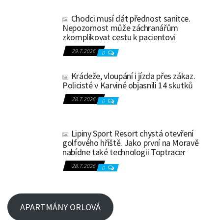
Chodci musí dát přednost sanitce.
Nepozornost může záchranářům
zkomplikovat cestu k pacientovi
29.7.2026
0
Krádeže, vloupání i jízda přes zákaz.
Policisté v Karviné objasnili 14 skutků
28.7.2026
0
Lipiny Sport Resort chystá otevření
golfového hřiště. Jako první na Moravě
nabídne také technologii Toptracer
28.7.2026
0
APARTMÁNY ORLOVÁ