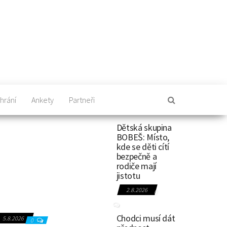
hrání
Ankety
Partneři
Dětská skupina
BOBEŠ: Místo,
kde se děti cítí
bezpečně a
rodiče mají
jistotu
2.8.2026
0
Chodci musí dát
5.8.2026
0