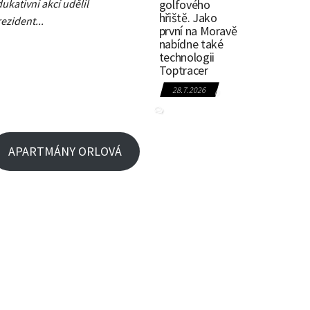
ukativní akcí udělil
golfového
hřiště. Jako
ezident...
první na Moravě
nabídne také
technologii
Toptracer
28.7.2026
0
APARTMÁNY ORLOVÁ