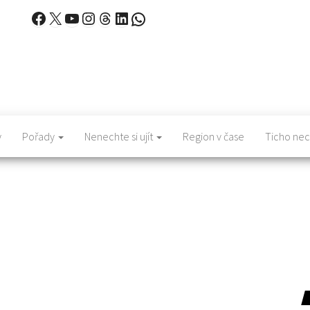
Facebook
X
YouTube
Instagram
Threads
LinkedIn
WhatsApp
y
Pořady
Nenechte si ujít
Region v čase
Ticho nec