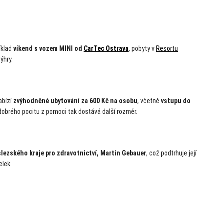
říklad
víkend s vozem MINI od
CarTec Ostrava
, pobyty v
Resortu
výhry.
abízí
zvýhodněné ubytování za 600 Kč na osobu
, včetně
vstupu do
 dobrého pocitu z pomoci tak dostává další rozměr.
ezského kraje pro zdravotnictví, Martin Gebauer
, což podtrhuje její
elek.