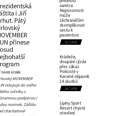
přednost
rezidentská
sanitce.
Nepozornost
áštita i Jiří
může
rhut. Pátý
záchranářům
zkomplikovat
rlovský
cestu k
MOVEMBER
pacientovi
UN přinese
29.7.2026
0
osud
ejbohatší
Krádeže,
vloupání i jízda
rogram
přes zákaz.
Policisté v
d
DAVID KONÍK
Karviné objasnili
rlovský MOVEMBER
14 skutků
UN vstupuje do svého
28.7.2026
0
átého ročníku s
ýznamnou podporou i
Lipiny Sport
dou novinek. Záštitu
Resort chystá
d charitativně-
otevření