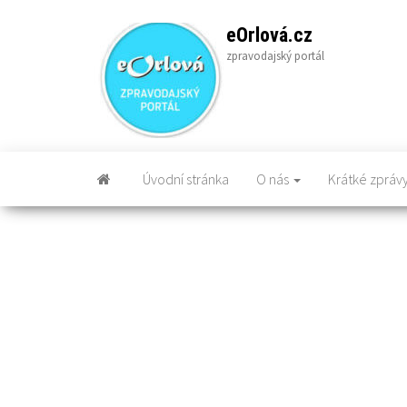
Skip
to
eOrlová.cz
the
zpravodajský portál
content
Úvodní stránka
O nás
Krátké zpráv