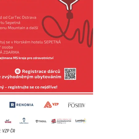
j: VZP ČR