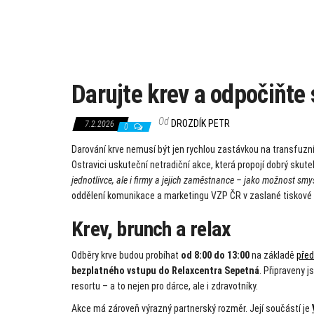
Darujte krev a odpočiňte
Od
DROZDÍK PETR
7.2.2026
0
Darování krve nemusí být jen rychlou zastávkou na transfuzn
Ostravici uskuteční netradiční akce, která propojí dobrý skut
jednotlivce, ale i firmy a jejich zaměstnance – jako možnost s
oddělení komunikace a marketingu VZP ČR v zaslané tiskové 
Krev, brunch a relax
Odběry krve budou probíhat
od 8:00 do 13:00
na základě
před
bezplatného vstupu do Relaxcentra Sepetná
. Připraveny 
resortu – a to nejen pro dárce, ale i zdravotníky.
Akce má zároveň výrazný partnerský rozměr. Její součástí je