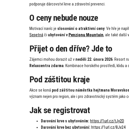
podporuje dárcovství krve a zdravotní prevenci.
O ceny nebude nouze
Motivací navíc je
slosování o atraktivní ceny
. Ve hře je nap
Sepetná
či
ubytování v
Penzionu Mountain
, ale také další 
Přijet o den dříve? Jde to
Zájemci mohou dorazit už v
neděli 22. února 2026
. Resort n
Relaxcentra zdarma
. Kombinace horského prostředí, klidu a
Pod záštitou kraje
Akce se koná
pod záštitou náměstka hejtmana Moravskosl
význam nejen pro region, ale i pro zdravotnický systém jako c
Jak se registrovat
Darování krve s ubytováním:
https://1url.cz/tJy2D
Darování krve bez ubytování:
https://1url.cz/8Jy24