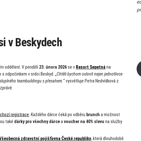
ed
pr
 si v Beskydech
ím oddělení. V pondělí
23. února 2026
se v
Resort Sepetná
na
ek s odpočinkem v srdci Beskyd. „
Chtěli bychom oslovit nejen jednotlivce
mysluplného teambuildingu s přesahem.
“ vysvětluje Petra Nedvídková z
zprávě.
chozí registrace
. Každého dárce čeká po odběru
brunch
a možnost
jsou také
dárky pro všechny dárce
a
voucher na 40% slevu
na služby
Všeobecná zdravotní pojišťovna České republiky
, která dlouhodobě