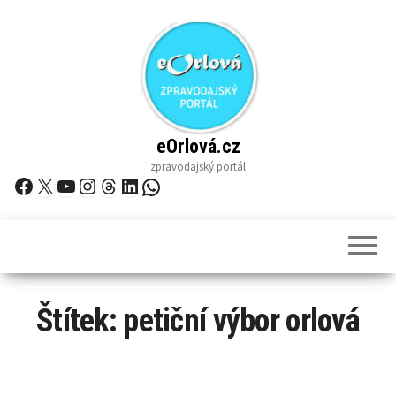
Skip
to
the
content
eOrlová.cz
zpravodajský portál
Facebook
X
YouTube
Instagram
Threads
LinkedIn
WhatsApp
Štítek:
petiční výbor orlová