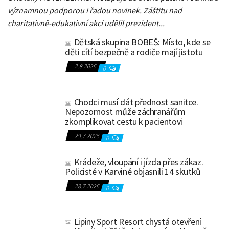
významnou podporou i řadou novinek. Záštitu nad
charitativně-edukativní akcí udělil prezident...
Dětská skupina BOBEŠ: Místo, kde se
děti cítí bezpečně a rodiče mají jistotu
2.8.2026
0
Chodci musí dát přednost sanitce.
Nepozornost může záchranářům
zkomplikovat cestu k pacientovi
29.7.2026
0
Krádeže, vloupání i jízda přes zákaz.
Policisté v Karviné objasnili 14 skutků
28.7.2026
0
Lipiny Sport Resort chystá otevření