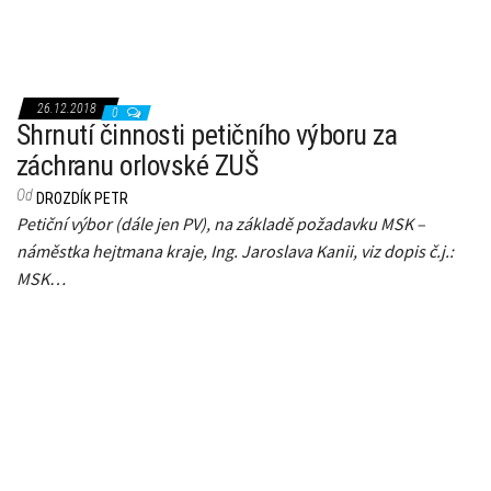
26.12.2018
0
Shrnutí činnosti petičního výboru za
záchranu orlovské ZUŠ
Od
DROZDÍK PETR
Petiční výbor (dále jen PV), na základě požadavku MSK –
náměstka hejtmana kraje, Ing. Jaroslava Kanii, viz dopis č.j.:
MSK…