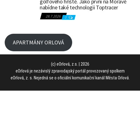
golfového hřiště. Jako první na Moravě
nabídne také technologii Toptracer
28.7.2026
0
APARTMÁNY ORLOVÁ
(c) eOrlová, z.s. | 2026
eOrlová je nezávislý zpravodajský portál provozovaný spolkem
eOrlová, z. s. Nejedná se o oficiální komunikační kanál Města Orlová.