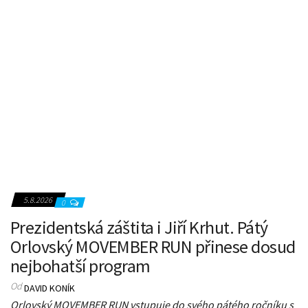
5.8.2026
0
Prezidentská záštita i Jiří Krhut. Pátý
Orlovský MOVEMBER RUN přinese dosud
nejbohatší program
Od
DAVID KONÍK
Orlovský MOVEMBER RUN vstupuje do svého pátého ročníku s